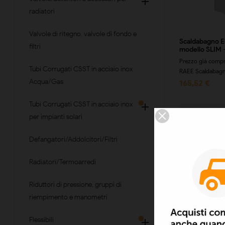

radiatori
Valvole di ritegno, valvole di fondo e
Scaldabagno El
filtri
modello SLIM - 
Prezzo già compr
Tubi Corrugati CSST in acciaio inox
RAEE Scaldabagno
Acqua/Gas
165,52 €
Tubi Corrugati CSST in acciaio inox

Prodotti d
per impianti solari
Defangatori/Addolcitori/Filtri
Radiatori/Termoarredi
Riduttori di pressione, gruppi di
riempimento e manometri
Flessibili
