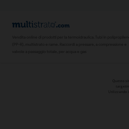
Vendita online di prodotti per la termoidraulica. Tubi in polipropile
(PP-R), multistrato e rame. Raccordi a pressare, a compressione e
valvole a passaggio totale, per acqua e gas
Questo sit
targeti
Utilizzando 
© 2026 | Tutti i diritti sono riservati
Presenta un "Amico" ed ottieni 