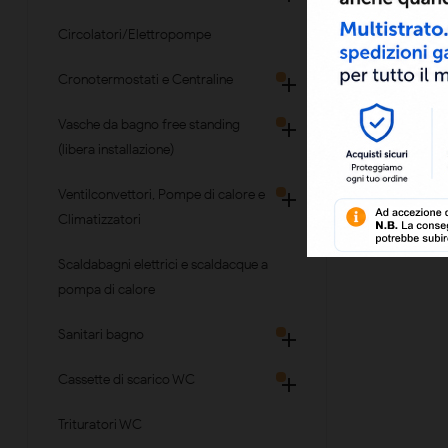
Circolatori/Elettropompe
Cronotermostati e Centraline

Vasche da bagno free standing

(libera installazione)
Ventilconvettori, Pompe di calore e

Climatizzatori
Scaldabagni elettrici e scaldacque a
pompa di calore
Sanitari bagno

Cassette di scarico WC

Trituratori WC