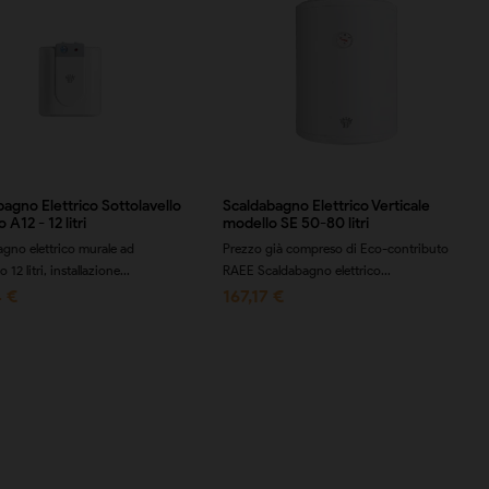
agno Elettrico Sottolavello
Scaldabagno Elettrico Verticale
 A12 - 12 litri
modello SE 50-80 litri
gno elettrico murale ad
Prezzo già compreso di Eco-contributo
12 litri, installazione...
RAEE Scaldabagno elettrico...
4 €
167,17 €