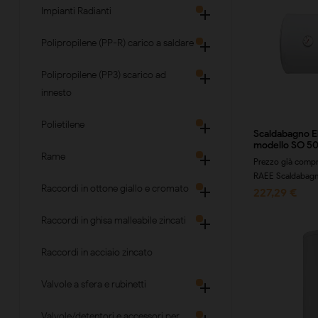
Impianti Radianti

Polipropilene (PP-R) carico a saldare

Polipropilene (PP3) scarico ad

innesto
Polietilene

Scaldabagno El
modello SO 50-
Rame

Prezzo già compr
RAEE Scaldabagno 
Raccordi in ottone giallo e cromato

227,29 €
Raccordi in ghisa malleabile zincati

Raccordi in acciaio zincato
Valvole a sfera e rubinetti

Valvole/detentori e accessori per