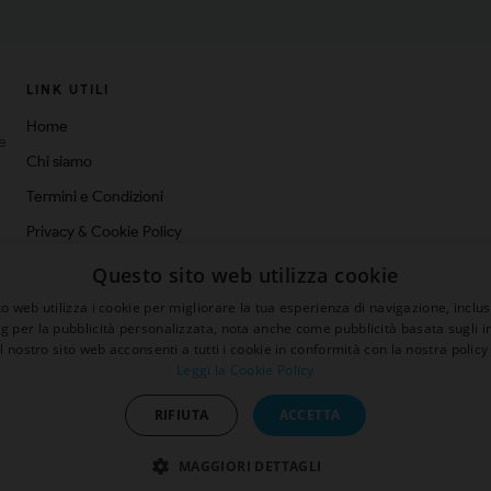
LINK UTILI
Home
ne
Chi siamo
Termini e Condizioni
Privacy & Cookie Policy
Spedizioni
Questo sito web utilizza cookie
Blog
o web utilizza i cookie per migliorare la tua esperienza di navigazione, inclus
ng per la pubblicità personalizzata, nota anche come pubblicità basata sugli in
Contatti
il nostro sito web acconsenti a tutti i cookie in conformità con la nostra policy 
Leggi la Cookie Policy
RIFIUTA
ACCETTA
sconto 5%
MAGGIORI DETTAGLI
Sito protetto da reCAPTCHA.
Privacy
-
Termini e condizioni