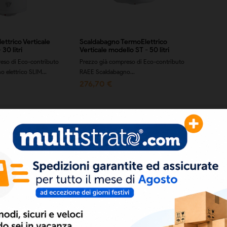
ettrico Verticale
Scaldabagno TermoElettrico
30 litri
Verticale modello ST - 50 litri
eso di Eco-contributo
Prezzo già compreso di Eco-contributo
 elettrico SLIM...
RAEE Scaldabagno...
276,70 €
a 1 a 6 di 6 prodotti