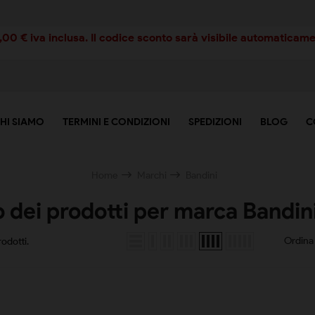
00 € iva inclusa. Il codice sconto sarà visibile automaticamen
HI SIAMO
TERMINI E CONDIZIONI
SPEDIZIONI
BLOG
C
Home
Marchi
Bandini
 dei prodotti per marca Bandin
Ordina 
odotti.