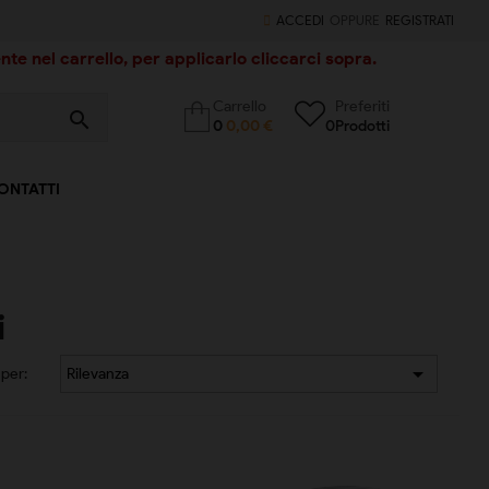
ACCEDI
OPPURE
REGISTRATI
te nel carrello, per applicarlo cliccarci sopra.
Carrello
Preferiti
search
0
0,00 €
0
Prodotti
ONTATTI
i

per:
Rilevanza