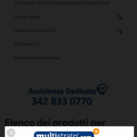
Scaldabagni elettrici e scaldacque a pompa di calore
Sanitari bagno

Cassette di scarico WC

Trituratori WC
Attrezzature Professionali
Elenco dei prodotti per
marca Henkel