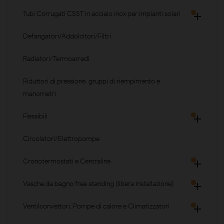
Tubi Corrugati CSST in acciaio inox per impianti solari

Defangatori/Addolcitori/Filtri
Radiatori/Termoarredi
Riduttori di pressione, gruppi di riempimento e
manometri
Flessibili

Circolatori/Elettropompe
Cronotermostati e Centraline

Vasche da bagno free standing (libera installazione)

Ventilconvettori, Pompe di calore e Climatizzatori
