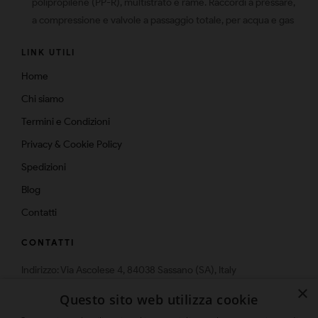
polipropilene (PP-R), multistrato e rame. Raccordi a pressare,
a compressione e valvole a passaggio totale, per acqua e gas
LINK UTILI
Home
Chi siamo
Termini e Condizioni
Privacy & Cookie Policy
Spedizioni
Blog
Contatti
CONTATTI
Indirizzo: Via Ascolese 4, 84038 Sassano (SA), Italy
Telefono: 0975-574159
×
Questo sito web utilizza cookie
Email: info@multistrato.com