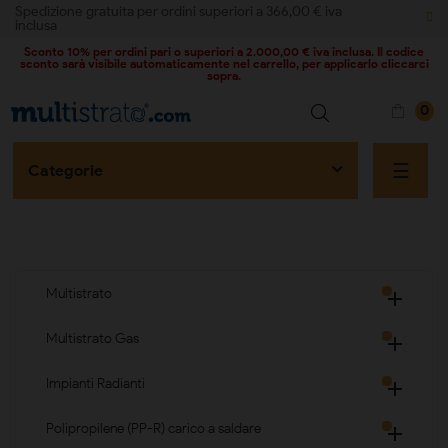
Spedizione gratuita per ordini superiori a 366,00 € iva
inclusa
Sconto 10% per ordini pari o superiori a 2.000,00 € iva inclusa. Il codice
sconto sarà visibile automaticamente nel carrello, per applicarlo cliccarci
sopra.
0
naviga
☰
Categorie
Multistrato

Multistrato Gas

Impianti Radianti

Polipropilene (PP-R) carico a saldare
