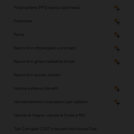
Polipropilene (PP3) scarico ad innesto

Polietilene

Rame

Raccordi in ottone giallo e cromato

Raccordi in ghisa malleabile zincati

Raccordi in acciaio zincato
Valvole a sfera e rubinetti

Valvole/detentori e accessori per radiatori

Valvole di ritegno, valvole di fondo e filtri
Tubi Corrugati CSST in acciaio inox Acqua/Gas