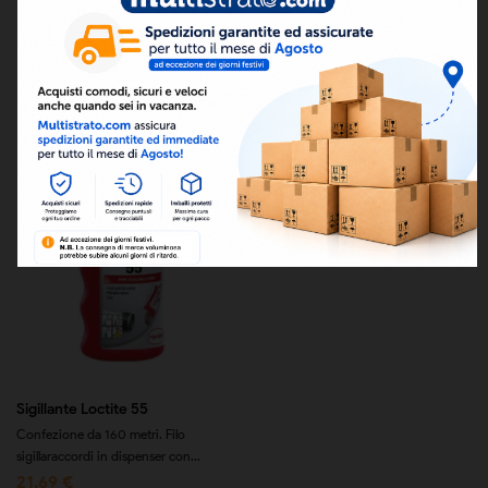

Rilevanza
Prodotti da 1 a 1 di 1 prodotti
Sigillante Loctite 55
Confezione da 160 metri. Filo
sigillaraccordi in dispenser con...
21,69 €