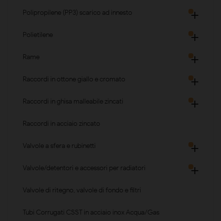
Polipropilene (PP3) scarico ad innesto

Polietilene

Rame

Raccordi in ottone giallo e cromato

Raccordi in ghisa malleabile zincati

Raccordi in acciaio zincato
Valvole a sfera e rubinetti

Valvole/detentori e accessori per radiatori

Valvole di ritegno, valvole di fondo e filtri
Tubi Corrugati CSST in acciaio inox Acqua/Gas