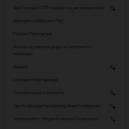
Tubi Corrugati CSST in acciaio inox per impianti solari

Defangatori/Addolcitori/Filtri
Radiatori/Termoarredi
Riduttori di pressione, gruppi di riempimento e
manometri
Flessibili

Circolatori/Elettropompe
Cronotermostati e Centraline

Vasche da bagno free standing (libera installazione)

Ventilconvettori, Pompe di calore e Climatizzatori
