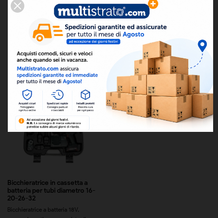

Rilevanza
Prodotti da 1 a 1 di 1 prodotti
Bicchieratrice in cassetta a
batteria per tubi diametro 16-
20-26-32
Bicchieratrice a batteria 18V,