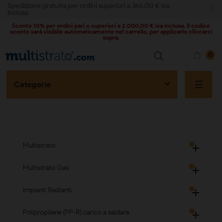
Spedizione gratuita per ordini superiori a 366,00 € iva
inclusa
Sconto 10% per ordini pari o superiori a 2.000,00 € iva inclusa. Il codice
sconto sarà visibile automaticamente nel carrello, per applicarlo cliccarci
sopra.
0
naviga
☰
Categorie
Multistrato

Multistrato Gas

Impianti Radianti

Polipropilene (PP-R) carico a saldare
