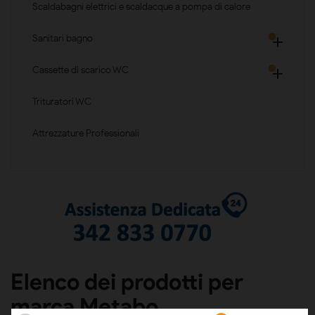
Scaldabagni elettrici e scaldacque a pompa di calore
Sanitari bagno

Cassette di scarico WC

Trituratori WC
Attrezzature Professionali
Elenco dei prodotti per
marca Metabo